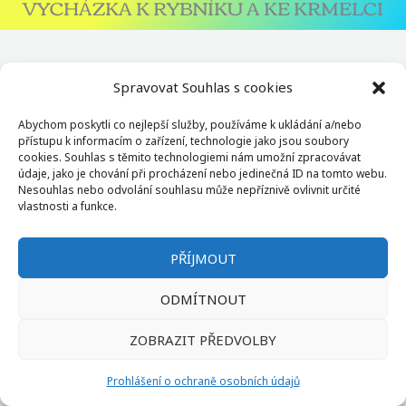
VYCHÁZKA K RYBNÍKU A KE KRMELCI
Spravovat Souhlas s cookies
Tel: +420 465 483 126
Abychom poskytli co nejlepší služby, používáme k ukládání a/nebo
přístupu k informacím o zařízení, technologie jako jsou soubory
Mob: +420 777 030 501
cookies. Souhlas s těmito technologiemi nám umožní zpracovávat
údaje, jako je chování při procházení nebo jedinečná ID na tomto webu.
Copyright © 2026 - www.zsmszalsi.cz
Nesouhlas nebo odvolání souhlasu může nepříznivě ovlivnit určité
vlastnosti a funkce.
Ochrana osobních údajů
Web vytvořil
PŘÍJMOUT
ODMÍTNOUT
ZOBRAZIT PŘEDVOLBY
Prohlášení o ochraně osobních údajů